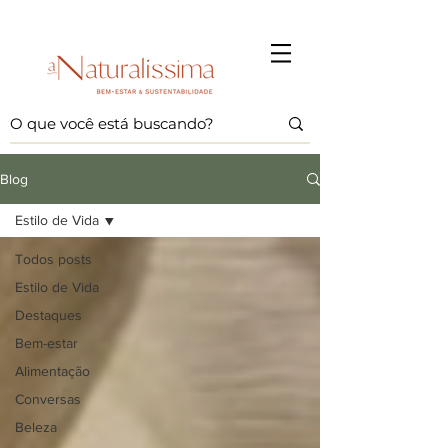
Blog
Estilo de Vida
Todos posts
Estilo de Vida
Destaques
Bem-estar
Alimentação
Conversas
Beleza