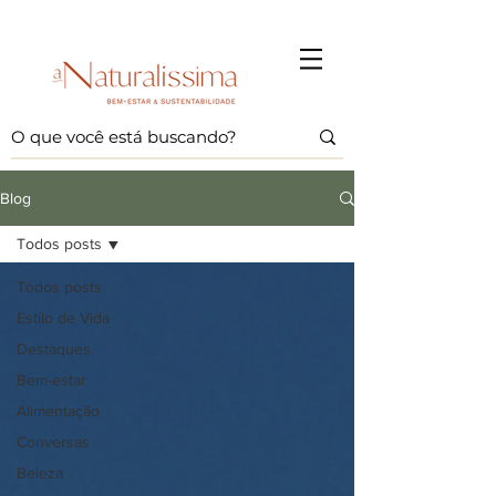
Blog
Todos posts
Todos posts
Estilo de Vida
Destaques
Bem-estar
Alimentação
Conversas
Beleza