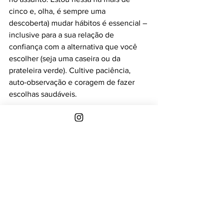
cinco e, olha, é sempre uma 
descoberta) mudar hábitos é essencial – 
inclusive para a sua relação de 
confiança com a alternativa que você 
escolher (seja uma caseira ou da 
prateleira verde). Cultive paciência, 
auto-observação e coragem de fazer 
escolhas saudáveis.
Hábitos que tendem a deixar o 
cheiro mais forte
roupas sintéticas
estresse
excesso de carne vermelha
alimentos fortes e que esquentam 
como alho, pimenta, cebola, curry
excesso de bebida alcoólica
ser fumante