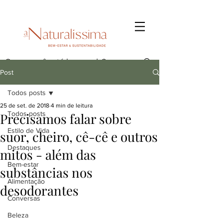
Post
Todos posts
25 de set. de 2018
4 min de leitura
Todos posts
Precisamos falar sobre
Estilo de Vida
suor, cheiro, cê-cê e outros
Destaques
mitos - além das
Bem-estar
substâncias nos
Alimentação
desodorantes
Conversas
Beleza