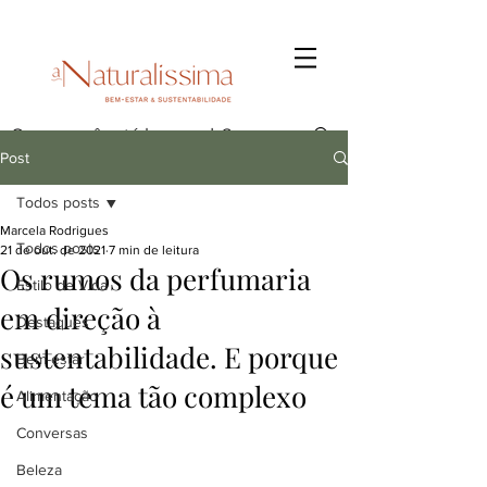
Post
Todos posts
Marcela Rodrigues
Todos posts
21 de out. de 2021
7 min de leitura
Os rumos da perfumaria
Estilo de Vida
em direção à
Destaques
sustentabilidade. E porque
Bem-estar
é um tema tão complexo
Alimentação
Conversas
Beleza