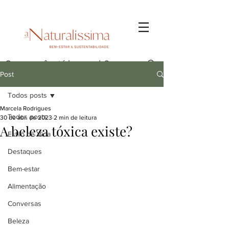
Post
Todos posts
Marcela Rodrigues
Todos posts
30 de abr. de 2023
2 min de leitura
A beleza tóxica existe?
Estilo de Vida
Destaques
Bem-estar
Alimentação
Conversas
Beleza