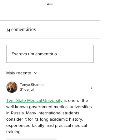
34 comentários
Ziel lança sabonete íntimo
Green Face: con
Escreva um comentário
natural em barra com
versão orgânica 
barbatimão e ingredientes
da tradicional l
Mais recente
do upcycling
pele
Tanya Sharma
31 de jul.
Tver State Medical University
 is one of the 
well-known government medical universities 
in Russia. Many international students 
consider it for its long academic history, 
experienced faculty, and practical medical 
training.