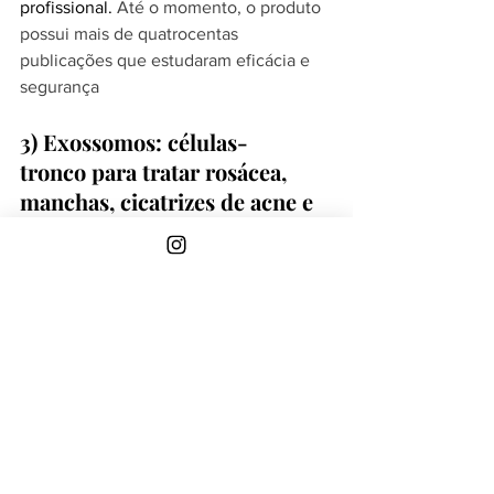
profissional. 
Até o momento, o produto 
possui mais de quatrocentas 
publicações que estudaram eficácia e 
segurança
3) Exossomos: células-
tronco para tratar rosácea, 
manchas, cicatrizes de acne e 
queda capilar
Apesar de ainda não ter alcançado a 
popularidade do Ultraformer e dos 
bioestimuladores, o Exossomos 
promete ser uma revolução dentre os 
procedimentos que acompanham um 
envelhecimento harmônico. Formulado 
com células-tronco, possui um alto 
poder regenerativo para a melhora da 