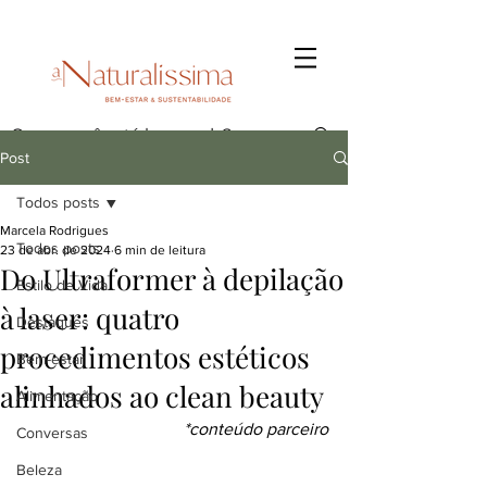
Post
Todos posts
Marcela Rodrigues
Todos posts
23 de abr. de 2024
6 min de leitura
Do Ultraformer à depilação
Estilo de Vida
à laser: quatro
Destaques
procedimentos estéticos
Bem-estar
alinhados ao clean beauty
Alimentação
*conteúdo parceiro
Conversas
Beleza