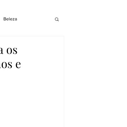
Beleza
a os
os e