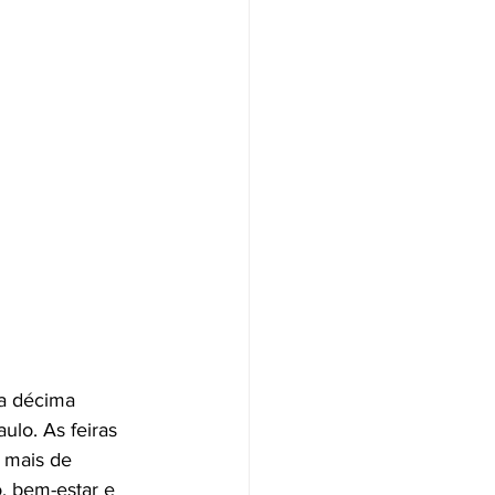
a décima 
ulo. As feiras 
 mais de 
, bem-estar e 