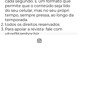
cada segundo. É um formato que
permite que o conteúdo seja lido
do seu celular, mas no seu própri
tempo, sempre pressa, ao longo da
temporada.
todos os direitos reservados
Para apoiar a revista fale com
vitor@tambor.biz
com carinho
Marcela Rodrigues
Para ler sem pressa
Sobre >
A Naturalíssima
é uma
multiplataforma de conteúdo &
educação que conecta
sustentabilidade & bem-estar à
serviço do consumo responsável, do
estilo de vida consciente e da saúde
planetária | Beleza Natural,
Consumo Consciente, Saúde
Holística e mais.