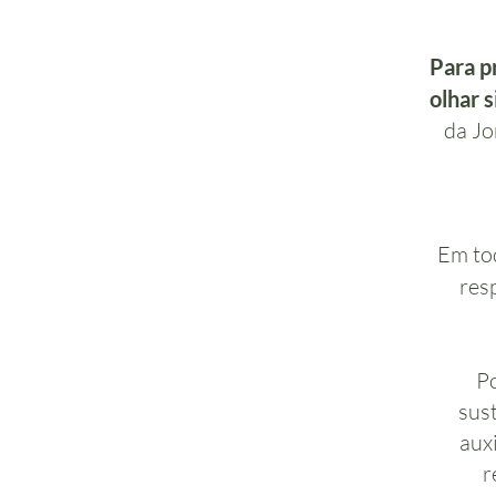
Para pr
olhar s
da Jo
Em tod
res
Po
sus
aux
r