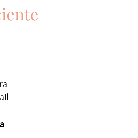
iente
ra
il
a