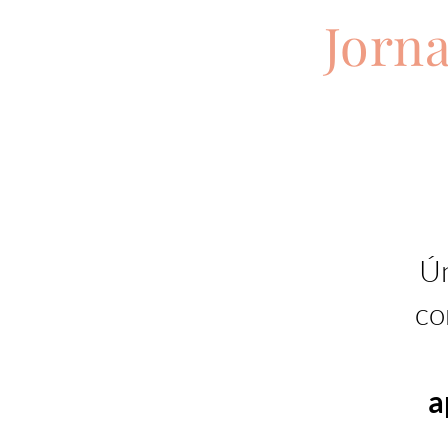
Jorn
Ún
co
a