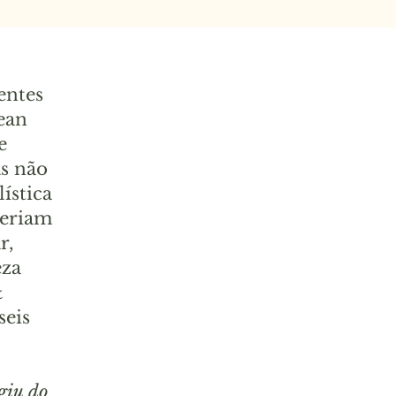
entes
ean
e
s não
ística
seriam
r,
eza
&
seis
giu do