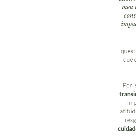
meu 
cons
impac
quest
que 
Por i
transi
imp
atitud
resg
cuidad