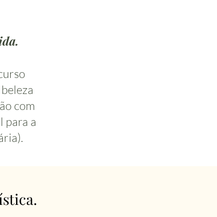
ida.
 curso
 beleza
ção com
l para a
ria).
stica.