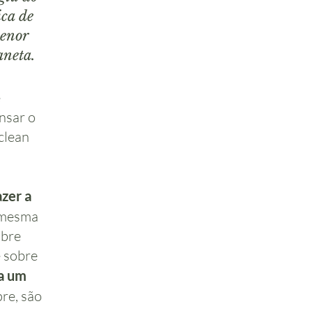
ca de
menor
aneta.
e
nsar o
clean
zer a
 mesma
obre
é sobre
a um
re, são