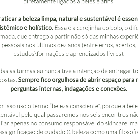
diretamente ligados a peles e afins.
aticar a beleza limpa, natural e sustentável é esse
istêmico e holístico.
Essa é a cerejinha do bolo, o dif
rnada, que entrego a partir não só das minhas experi
pessoais nos últimos dez anos (entre erros, acertos,
estudos\formações e aprendizados livres).
as as turmas eu nunca tive a intenção de entregar t
postas.
Sempre fico orgulhosa de abrir espaço para 
perguntas internas, indagações e conexões.
r isso uso o termo “beleza consciente", porque a bel
tentável pelo qual passaremos nos seis encontros não
iliar apenas no consumo responsável do skincare, ma
essignificação de cuidado & beleza como uma filosofia