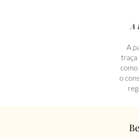
A 
A pa
traça
como 
o cons
reg
Be