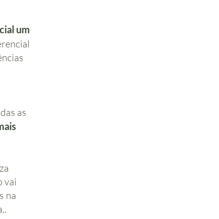
ncial um
erencial
ências
odas as
mais
eza
 vai
s na
..